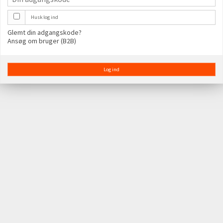
Husk log ind
Glemt din adgangskode?
Ansøg om bruger (B2B)
Log ind