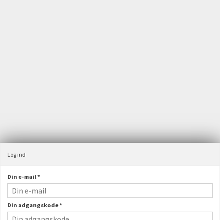
Velkommen til JST webshop
Maskinfabrikken JST A/S
Østergårdsvej 4, Velling
6940 Lem St
Danmark
+45 97 34 31 00
ordre@jstas.dk
CVR-nummer
:
31157765
Log ind
Din e-mail
*
Din adgangskode
*