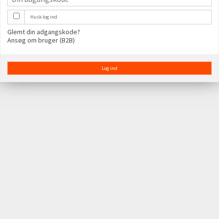
Husk log ind
Glemt din adgangskode?
Ansøg om bruger (B2B)
Log ind