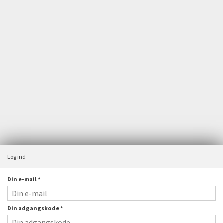
Velkommen til JST webshop
Maskinfabrikken JST A/S
Østergårdsvej 4, Velling
6940 Lem St
Danmark
+45 97 34 31 00
ordre@jstas.dk
CVR-nummer
:
31157765
Log ind
Din e-mail
*
Din adgangskode
*