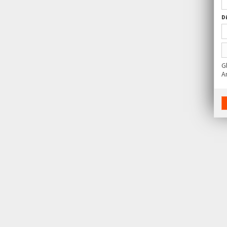
D
G
A