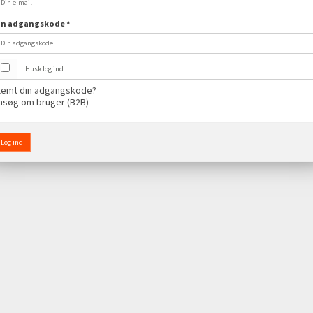
in adgangskode
*
Husk log ind
lemt din adgangskode?
nsøg om bruger (B2B)
Log ind