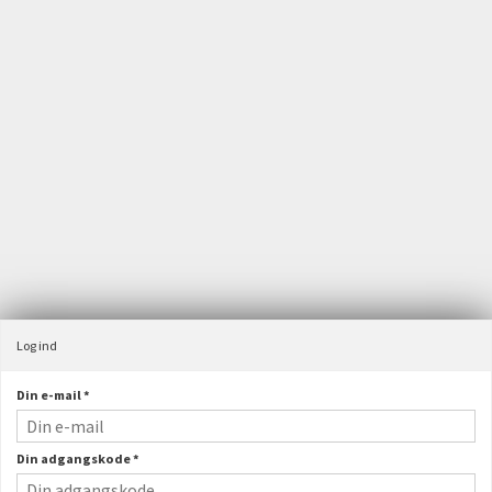
Velkommen til JST webshop
Maskinfabrikken JST A/S
Østergårdsvej 4, Velling
6940 Lem St
Danmark
+45 97 34 31 00
ordre@jstas.dk
CVR-nummer
:
31157765
Log ind
Din e-mail
*
Din adgangskode
*