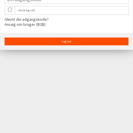
Husk log ind
Glemt din adgangskode?
Ansøg om bruger (B2B)
Log ind