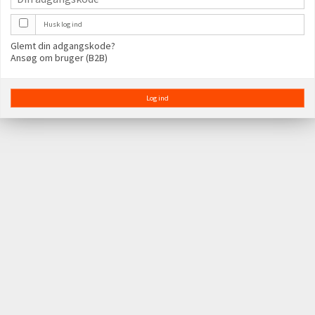
Husk log ind
Glemt din adgangskode?
Ansøg om bruger (B2B)
Log ind