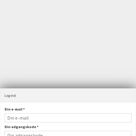
Velkommen til JST webshop
Maskinfabrikken JST A/S
Østergårdsvej 4, Velling
6940 Lem St
Danmark
+45 97 34 31 00
ordre@jstas.dk
CVR-nummer
:
31157765
Log ind
Din e-mail
*
Din adgangskode
*