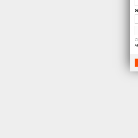
D
G
A