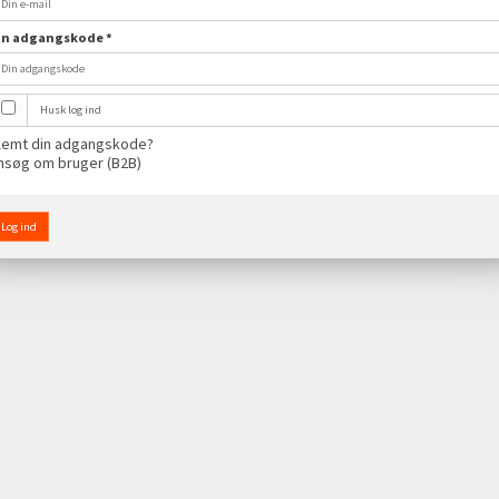
in adgangskode
*
Husk log ind
lemt din adgangskode?
nsøg om bruger (B2B)
Log ind